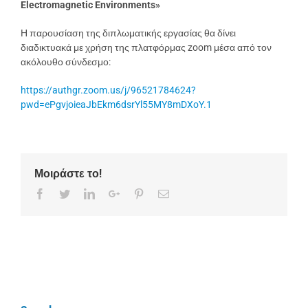
Electromagnetic Environments»
Η παρουσίαση της διπλωματικής εργασίας θα δίνει
διαδικτυακά με χρήση της πλατφόρμας zoom μέσα από τον
ακόλουθο σύνδεσμο:
https://authgr.zoom.us/j/96521784624?
pwd=ePgvjoieaJbEkm6dsrYl55MY8mDXoY.1
Μοιράστε το!
Facebook
Twitter
LinkedIn
Google+
Pinterest
Email