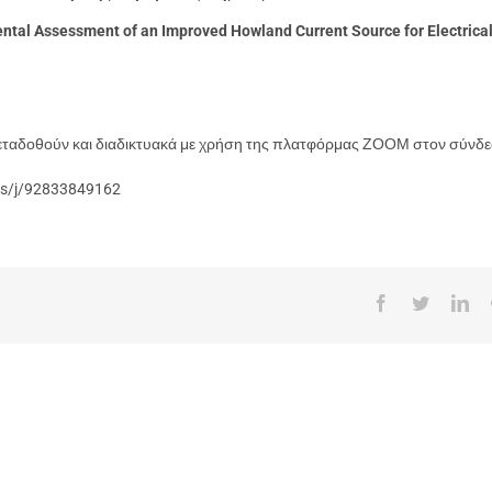
ntal Assessment of an Improved Howland Current Source for Electrical
εταδοθούν και διαδικτυακά με χρήση της πλατφόρμας ΖΟΟΜ στον σύνδε
us/j/92833849162
Facebook
Twitter
Lin