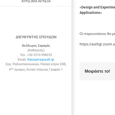
ΧΡΗΣΙΜΑ ΑΡΧΕΙΑ
«Design and Experime
Applications»
Οι παρουσιάσεις θα μ
ΔΙΕΥΘΥΝΤΗΣ ΣΠΟΥΔΩΝ
https://authgr.zoom.
Θεόδωρος Σαμαράς
(Καθηγητής)
Τηλ.: +30 2310 998232
Email:
theosama@auth.gr
Εργ. Ραδιοεπικοινωνιών, Παλαιό κτίριο ΣΘΕ,
ος
4
όροφος, δυτική πτέρυγα, Γραφείο 1
Μοιράστε το!