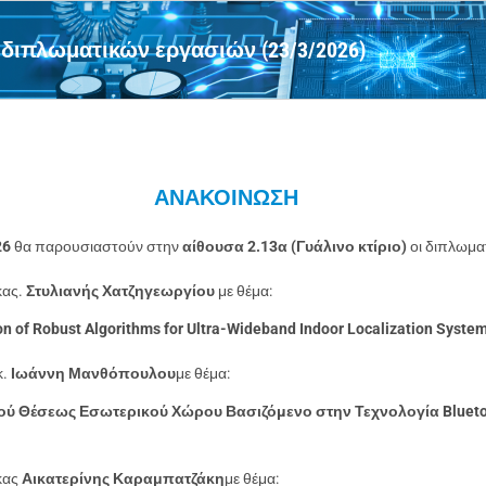
διπλωματικών εργασιών (23/3/2026)
ΑΝΑΚΟΙΝΩΣΗ
26
θα παρουσιαστούν στην
αίθουσα 2.13α (Γυάλινο κτίριο)
οι διπλωματ
 κας.
Στυλιανής Χατζηγεωργίου
με θέμα:
on of Robust Algorithms for Ultra-Wideband Indoor Localization Syste
κ.
Ιωάννη Μανθόπουλου
με θέμα:
ύ Θέσεως Εσωτερικού Χώρου Βασιζόµενο στην Τεχνολογία Bluet
 κας
Αικατερίνης Καραμπατζάκη
με θέμα: